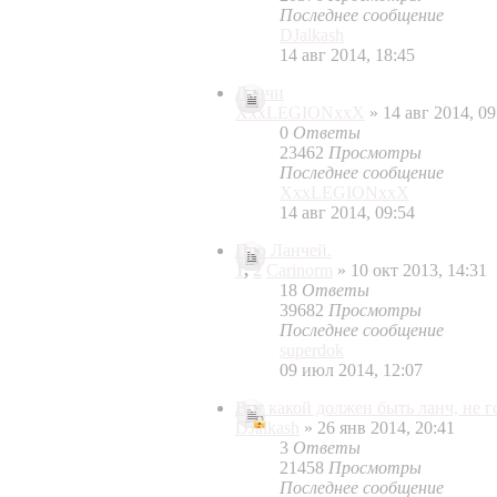
Последнее сообщение
DJalkash
14 авг 2014, 18:45
Ланчи
XxxLEGIONxxX
» 14 авг 2014, 09
0
Ответы
23462
Просмотры
Последнее сообщение
XxxLEGIONxxX
14 авг 2014, 09:54
Про Ланчей.
1
,
2
Carinorm
» 10 окт 2013, 14:31
18
Ответы
39682
Просмотры
Последнее сообщение
superdok
09 июл 2014, 12:07
Вот какой должен быть ланч, не г
DJalkash
» 26 янв 2014, 20:41
3
Ответы
21458
Просмотры
Последнее сообщение