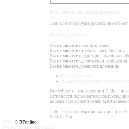
Кто сейчас на конференции
Сейчас этот форум просматривают: нет 
Права доступа
Вы
не можете
начинать темы
Вы
не можете
отвечать на сообщения
Вы
не можете
редактировать свои соо
Вы
не можете
удалять свои сообщения
Вы
не можете
добавлять вложения
Список форумов
Наша команда
•
Удалить cookies 
Кто сейчас на конференции
Сейчас пос
активности пользователей за последню
Больше всего посетителей (
2916
) здесь
Сейчас этот форум просматривают: нет 
Back to Top
NWO
© RFonline
Русская поддержка phpBB