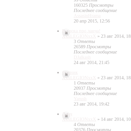
160325
Просмотры
Последнее сообщение
AssasinHrama
20 апр 2015, 12:56
Видюха про ланча!
XxxLEGIONxxX
» 23 авг 2014, 18
3
Ответы
26589
Просмотры
Последнее сообщение
DJalkash
24 авг 2014, 21:45
ббшник
XxxLEGIONxxX
» 23 авг 2014, 18
1
Ответы
20937
Просмотры
Последнее сообщение
Yarush
23 авг 2014, 19:42
Ланч
XxxLEGIONxxX
» 14 авг 2014, 10
4
Ответы
20376
Просмотры