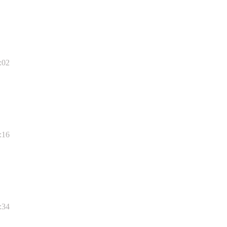
:02
:16
:34