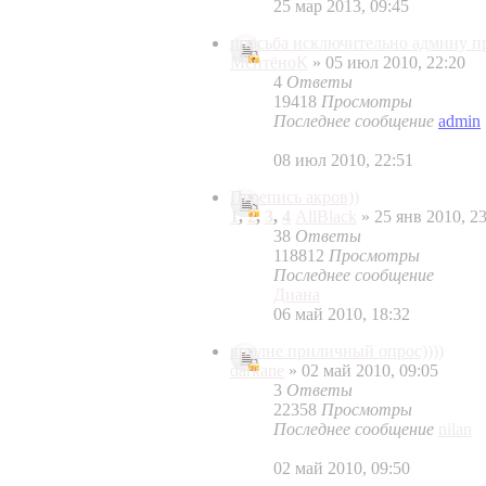
25 мар 2013, 09:45
просьба исключительно админу 
МентёноК
» 05 июл 2010, 22:20
4
Ответы
19418
Просмотры
Последнее сообщение
admin
08 июл 2010, 22:51
Перепись акров))
1
,
2
,
3
,
4
AllBlack
» 25 янв 2010, 23
38
Ответы
118812
Просмотры
Последнее сообщение
Диана
06 май 2010, 18:32
вполне приличный опрос))))
darkane
» 02 май 2010, 09:05
3
Ответы
22358
Просмотры
Последнее сообщение
nilan
02 май 2010, 09:50