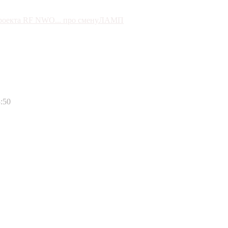
проекта RF NWO... про сменуЛАМП
:50