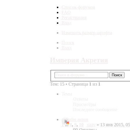
Список форумов
FAQ
Регистрация
Вход
Изменить размер шрифта
Поиск
Вход
Империя Акретия
Тем: 15 • Страница
1
из
1
Темы
Ответы
Просмотры
Последнее сообщение
онлайн акров
1
...
8
,
9
,
10
vaav
» 13 янв 2015, 05
99
Ответы