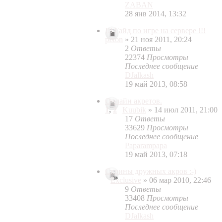
ZABAN
28 янв 2014, 13:32
!!! Гайд по игре на сервере !!!
pixon
» 21 ноя 2011, 20:24
2
Ответы
22374
Просмотры
Последнее сообщение
DJalkash
19 май 2013, 08:58
Онлайн акретов.
1
,
2
Kuubik
» 14 июл 2011, 21:00
17
Ответы
33629
Просмотры
Последнее сообщение
Paparampapa
19 май 2013, 07:18
Скрины дружных акров :-)
Exclusive
» 06 мар 2010, 22:46
9
Ответы
33408
Просмотры
Последнее сообщение
DJalkash