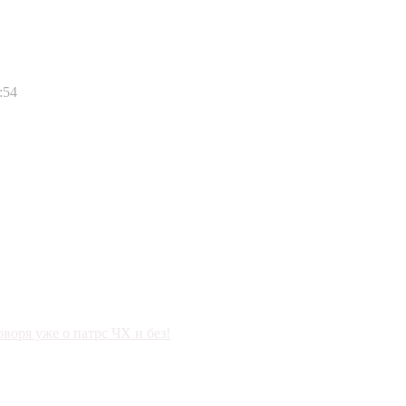
:54
оворя уже о патрс ЧХ и без!