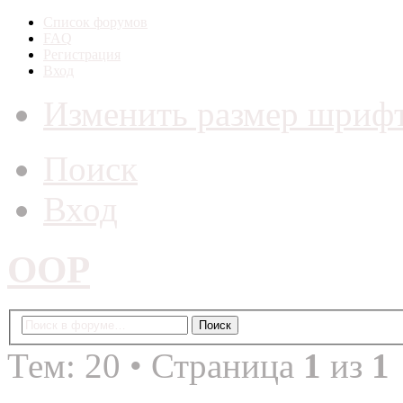
Список форумов
FAQ
Регистрация
Вход
Изменить размер шриф
Поиск
Вход
ООР
Тем: 20 • Страница
1
из
1