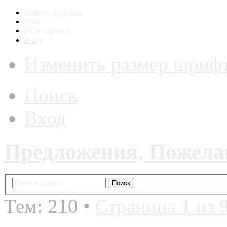
Список форумов
FAQ
Регистрация
Вход
Изменить размер шриф
Поиск
Вход
Предложения, Пожела
Тем: 210 •
Страница
1
из