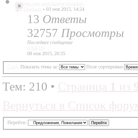
Заточка при нынешнем онлайне.
1
,
2
DJalkash
» 03 ноя 2015, 14:24
13
Ответы
32757
Просмотры
Последнее сообщение
ZABAN
08 ноя 2015, 20:35
След.
Показать темы за:
Поле сортировки
Тем: 210 •
Страница
1
из
Вернуться в Список фору
Перейти: