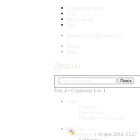
Список форумов
FAQ
Регистрация
Вход
Изменить размер шрифта
Поиск
Вход
Эвенты
Тем: 4 • Страница
1
из
1
Темы
Ответы
Просмотры
Последнее сообщение
Конкурс.
dragonforss
» 10 фев 2014, 23:27
6
Ответы