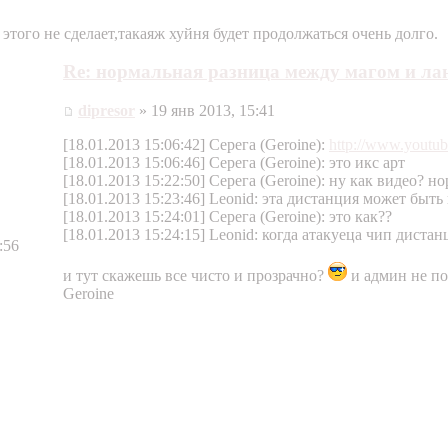
 этого не сделает,такаяж хуйня будет продолжаться очень долго.
Re: нормальная разница между магом и ла
dipresor
» 19 янв 2013, 15:41
[18.01.2013 15:06:42] Серега (Geroine):
http://www.youtu
[18.01.2013 15:06:46] Серега (Geroine): это икс арт
[18.01.2013 15:22:50] Серега (Geroine): ну как видео? 
[18.01.2013 15:23:46] Leonid: эта дистанция может быть 
[18.01.2013 15:24:01] Серега (Geroine): это как??
[18.01.2013 15:24:15] Leonid: когда атакуеца чип диста
:56
и тут скажешь все чисто и прозрачно?
и админ не п
Geroine