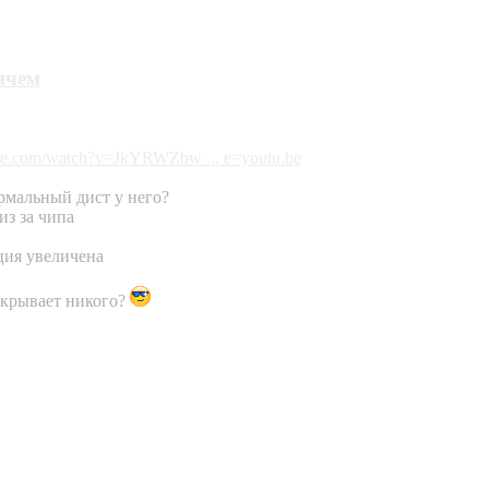
нчем
be.com/watch?v=JkYRWZbw ... e=youtu.be
нормальный дист у него?
из за чипа
нция увеличена
окрывает никого?