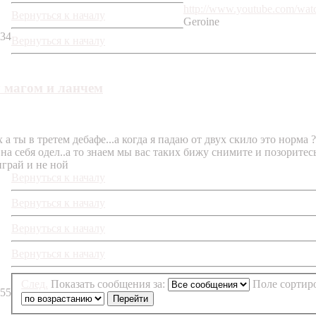
http://www.youtube.com/w
Вернуться к началу
Geroine
:34
Вернуться к началу
 магом и ланчем
х а ты в третем дебафе...а когда я падаю от двух скило это норма
о на себя одел..а то знаем мы вас таких бижу снимите и позорите
играй и не ной
Вернуться к началу
Вернуться к началу
Вернуться к началу
Вернуться к началу
След.
Показать сообщения за:
Поле сорти
:55