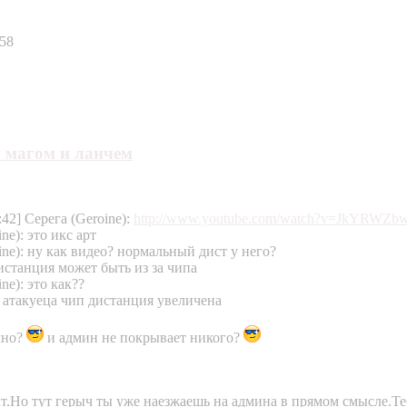
:58
 магом и ланчем
:42] Серега (Geroine):
http://www.youtube.com/watch?v=JkYRWZbw .
ne): это икс арт
oine): ну как видео? нормальный дист у него?
 дистанция может быть из за чипа
ne): это как??
да атакуеца чип дистанция увеличена
чно?
и админ не покрывает никого?
т.Но тут герыч ты уже наезжаешь на админа в прямом смысле.Те