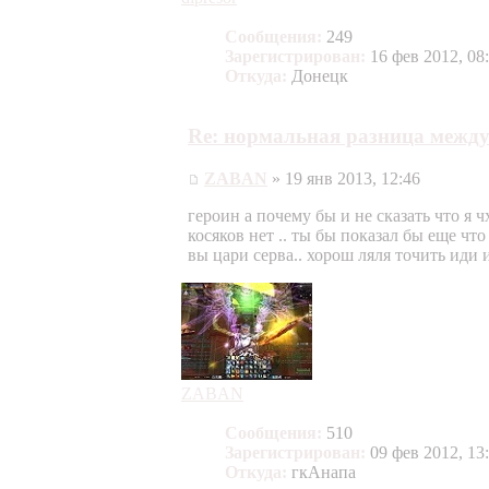
Сообщения:
249
Зарегистрирован:
16 фев 2012, 08
Откуда:
Донецк
Re: нормальная разница между
ZABAN
» 19 янв 2013, 12:46
героин а почему бы и не сказать что я ч
косяков нет .. ты бы показал бы еще чт
вы цари серва.. хорош ляля точить иди 
ZABAN
Сообщения:
510
Зарегистрирован:
09 фев 2012, 13
Откуда:
гкАнапа