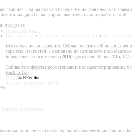
косяков нет .. ты бы показал бы еще что на себя одел..а то знае
рутят и вы цари серва.. хорош ляля точить иди играй и не ной"
и про дамаг.
Список форумов
Наша команда
•
Удалить cookies конференции
•
Delete style co
Кто сейчас на конференции
Сейчас посетителей на конферен
скрытых: 0 и гостей: 1 (основано на активности пользовател
Больше всего посетителей (
2916
) здесь было 02 окт 2016, 12:5
Сейчас этот форум просматривают: нет зарегистрированных п
Back to Top
NWO
© RFonline
Русская поддержка phpBB
:56
 магом и ланчем
лане ныли..после чего им было вроде добавленно..я говорил Лён