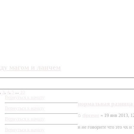
ду магом и ланчем
,
3
,
4
,
5
...
10
Вернуться к началу
нормальная разница
Вернуться к началу
dipresor
» 19 янв 2013, 1
Вернуться к началу
и не говорите что это чх и 
Вернуться к началу