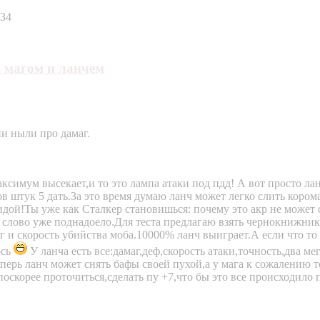
:34
 магом и ланчем
ни ныли про дамаг.
ксимум высекает,и то это лампа атаки под пдд! А вот просто ла
ов штук 5 дать.За это время думаю ланч может легко слить коро
идой!Ты уже как Сталкер становишься: почему это акр не может 
 слово уже поднадоело.Для теста предлагаю взять чернокнижник
г и скорость убийства моба.10000% ланч выиграет.А если что то
ось
У ланча есть все:дамаг,деф,скорость атаки,точность,два м
перь ланч может снять бафы своей пухой,а у мага к сожалению 
оскорее проточиться,сделать пу +7,что бы это все происходило п