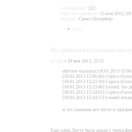
Сообщения:
122
Зарегистрирован:
13 ноя 2012, 19
Откуда:
Санкт-Петербург
Сайт
Re: нормальная разница между
vint
» 19 янв 2013, 22:51
dipresor писал(а):
[18.01.2013 15:06
[18.01.2013 15:06:46] Серега (Geroi
[18.01.2013 15:22:50] Серега (Ger
[18.01.2013 15:23:46] Leonid: эта
[18.01.2013 15:24:01] Серега (Geroi
[18.01.2013 15:24:15] Leonid: ког
и тут скажешь все чисто и прозра
Еще один.Диста была дикая у твика,фак