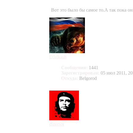
Вот это было бы самое то.А так пока он
DJalkash
Сообщения:
1441
Зарегистрирован:
05 июл 2011, 20
Откуда:
Belgorod
dipresor