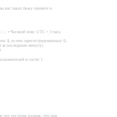
м мы вас таких бижу снимите и
okies
• Часовой пояс: UTC + 3 часа
ции:
1
, из них зарегистрированных: 0,
ей за последнюю минуту)
3
ользователей и гости: 1
е что это чушь полная.. что они