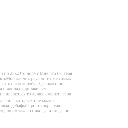
нч по 23к.Это норм? Мне что бы тебя
мага.Мой ланчик раулов тех же самых
слить патю коробул.Да такого не
а и ланча,с одинаковым
 не нравиться,то лучше сменить серв
ега скила,которыми не может
только дебафы!Просто акры уже
од чх,но такого никогда и нигде не