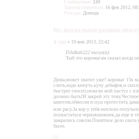
Сообщения:
249
Зарегистрирован:
16 фев 2012, 08
Откуда:
Донецк
Re: нормальная разница между
vint
» 19 янв 2013, 22:42
DJalkah222 писал(а):
Тыб это коромагам сказал когда о
Дима,может хватит уже? коромаг 15к ма
слить,надо кинуть кучу дебафов,и скил
быстрее сносит,нежели мой пастух с из
должно быть!И закрой эту тему.Честное
шмотом,обвесом и пу,и протестить дама
или расу.За кор у тебя неплохо получал
похвастаться чернокнижник,да еще и те
зажрались совсем.Понятное дело охота п
было.
vint