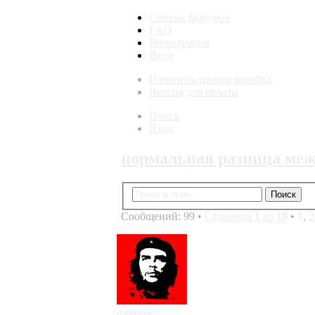
Список форумов
FAQ
Регистрация
Вход
Изменить размер шрифта
Версия для печати
Поиск
Вход
нормальная разница меж
Сообщений: 99 •
Страница
1
из
10
•
1
,
2
dipresor