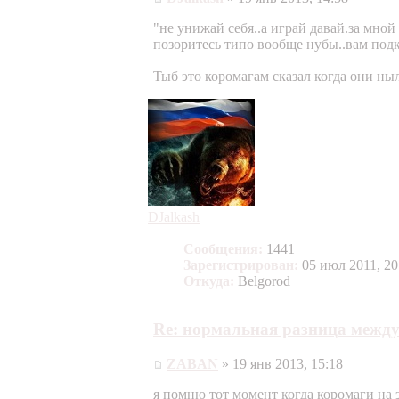
"не унижай себя..а играй давай.за мной 
позоритесь типо вообще нубы..вам подк
Тыб это коромагам сказал когда они ныл
DJalkash
Сообщения:
1441
Зарегистрирован:
05 июл 2011, 20
Откуда:
Belgorod
Re: нормальная разница между
ZABAN
» 19 янв 2013, 15:18
я помню тот момент когда коромаги на э