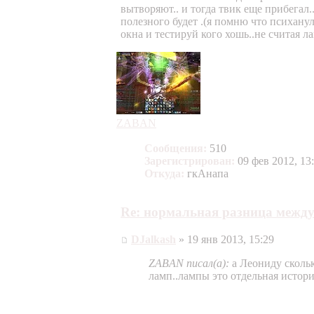
вытворяют.. и тогда твик еще прибегал..
полезного будет .(я помню что психанул
окна и тестируй кого хошь..не считая л
ZABAN
Сообщения:
510
Зарегистрирован:
09 фев 2012, 13
Откуда:
гкАнапа
Re: нормальная разница между
DJalkash
» 19 янв 2013, 15:29
ZABAN писал(а):
а Леониду скольк
ламп..лампы это отдельная истори