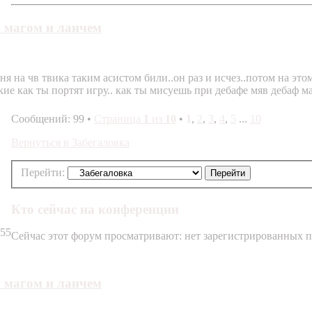
 магом и ланчем
 на чв твика таким асистом били..он раз и исчез..потом на этом ж
акие как ты портят игру.. как ты мисуешь при дебафе мяв дебаф 
Сообщений: 99 •
Страница
1
из
10
•
1
,
2
,
3
,
4
,
5
...
10
Вернуться в Забегаловка
Перейти:
Кто сейчас на конференции
:55
Сейчас этот форум просматривают: нет зарегистрированных по
 магом и ланчем