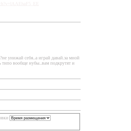
atch?v=lAAEhaF5_EE
 ??не унижай себя..а играй давай.за мной
сь типо вообще нубы..вам подкрутят и
ровки