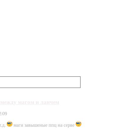
 между магом и ланчем
2:09
т.д.
маги завышеные ппц на серве