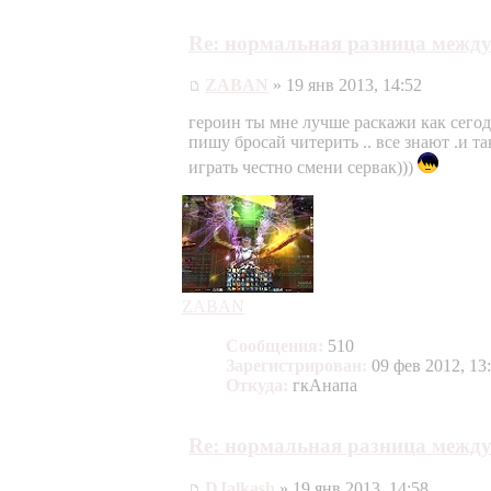
Re: нормальная разница между
ZABAN
» 19 янв 2013, 14:52
героин ты мне лучше раскажи как сегодня
пишу бросай читерить .. все знают .и т
играть честно смени сервак)))
ZABAN
Сообщения:
510
Зарегистрирован:
09 фев 2012, 13
Откуда:
гкАнапа
Re: нормальная разница между
DJalkash
» 19 янв 2013, 14:58