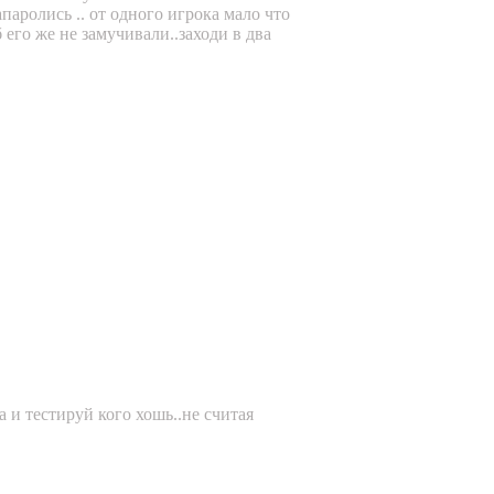
апаролись .. от одного игрока мало что
 его же не замучивали..заходи в два
а и тестируй кого хошь..не считая