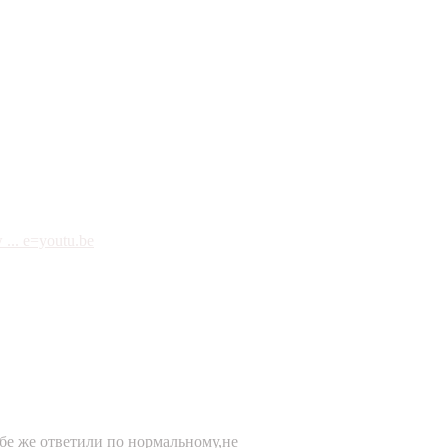
.. e=youtu.be
бе же ответили по нормальному,не