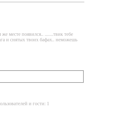
е месте появился.. .......твик тебе
мага и снятых твоих бафах.. неможешь
льзователей и гости: 1