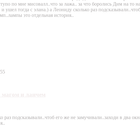
тупо по мне мисовалл..что за лажа.. за что боролись Дим на то н
 и ушел тогда с элана.) а Леониду сколько раз подсказывали..чтоб
амп..лампы это отдельная история..
:55
 магом и ланчем
о раз подсказывали..чтоб его же не замучивали..заходи в два окн
я..