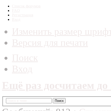
Список форумов
FAQ
Регистрация
Вход
Изменить размер шриф
Версия для печати
Поиск
Вход
Ещё раз досчитаем до 