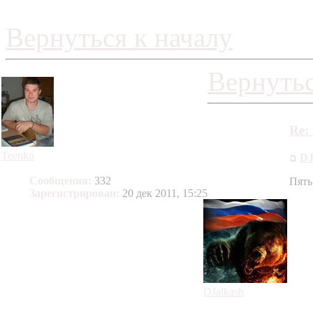
Вернуться к началу
Вернутьс
Re:
Teenko
DJ
Сообщения:
332
Пять
Зарегистрирован:
20 дек 2011, 15:25
DJalkash