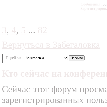
Сообщения:
33
Зарегистриров
3
,
4
,
5
...
82
Вернуться в Забегаловка
Перейти:
Кто сейчас на конфере
Сейчас этот форум просма
зарегистрированных польз