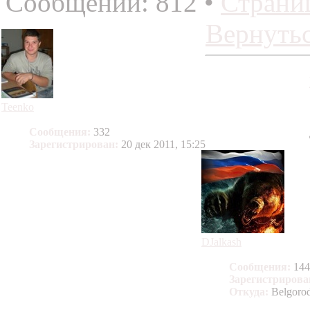
Сообщений: 812 •
Страни
Вернутьс
Teenko
Сообщения:
332
Зарегистрирован:
20 дек 2011, 15:25
DJalkash
Сообщения:
144
Зарегистрирова
Откуда:
Belgoro