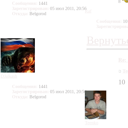
8
Сообщения:
1441
Зарегистрирован:
05 июл 2011, 20:56
Raf
Откуда:
Belgorod
Сообщения:
10
Зарегистриров
Вернутьс
Re:
Te
DJalkash
10
Сообщения:
1441
Зарегистрирован:
05 июл 2011, 20:56
Откуда:
Belgorod
Teenko