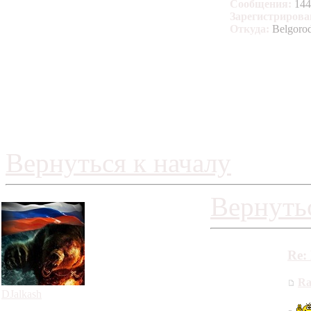
Сообщения:
144
Зарегистрирова
Откуда:
Belgoro
Вернуться к началу
Вернутьс
Re:
Ra
DJalkash