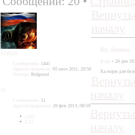
Сообщений: 20 •
Страниц
Вернуть
началу
Re: Лампы.
DJalkash
zlo
» 26 дек 20
Сообщения:
1441
Зарегистрирован:
05 июл 2011, 20:56
Ха норм для бело
Откуда:
Belgorod
Вернуть
zlo
началу
Сообщения:
51
Зарегистрирован:
28 фев 2013, 08:59
Вернутьс
Сайт
ICQ
началу