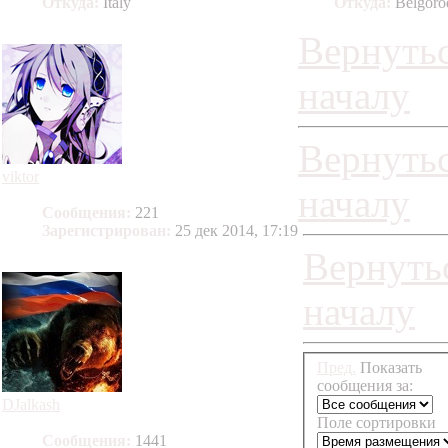
Откуда:
Italy
Откуда:
Belgoro
Вернутьс
началу
Вернутьс
viktor
началу
Сообщения:
221
Зарегистрирован:
25 дек 2014, 17:19
Вернуть
началу
Пред.
Показать
сообщения за:
DJalkash
Поле сортировки
Сообщения:
1441