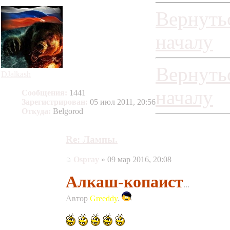
Вернуть
началу
Вернуть
DJalkash
началу
Сообщения:
1441
Зарегистрирован:
05 июл 2011, 20:56
Откуда:
Belgorod
Re: Лампы.
Ospray
» 09 мар 2016, 20:08
Алкаш-копаист
...
Автор
Greeddy
.