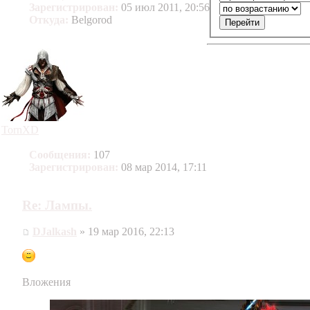
Зарегистрирован:
05 июл 2011, 20:56
Откуда:
Belgorod
TornXD
Сообщения:
107
Зарегистрирован:
08 мар 2014, 17:11
Re: Лампы.
DJalkash
» 19 мар 2016, 22:13
Вложения